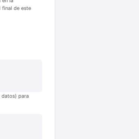
 en la
 final de este
 datos) para