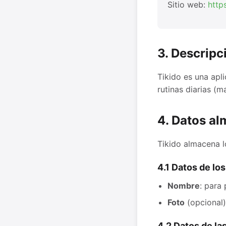
Sitio web:
http
3. Descripc
Tikido es una apl
rutinas diarias (
4. Datos a
Tikido almacena l
4.1 Datos de los
Nombre
: para 
Foto
(opcional)
4.2 Datos de las