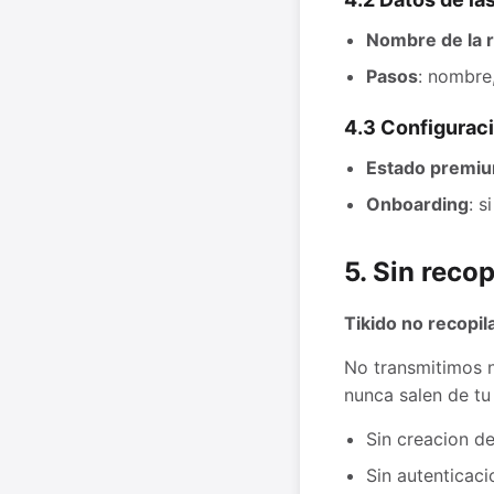
Nombre de la r
Pasos
: nombre,
4.3 Configurac
Estado premi
Onboarding
: s
5. Sin reco
Tikido no recopil
No transmitimos n
nunca salen de tu
Sin creacion d
Sin autenticaci