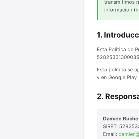
transmitimos n
informacion (n
1. Introduc
Esta Politica de 
52825331300035),
Esta politica se a
y en Google Play 
2. Responsa
Damien Buche
SIRET: 52825
Email:
damien@