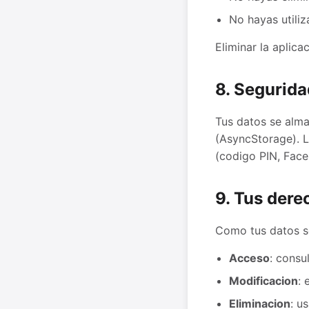
No hayas utiliz
Eliminar la aplica
8. Segurida
Tus datos se alma
(AsyncStorage). L
(codigo PIN, Face 
9. Tus dere
Como tus datos se
Acceso
: consu
Modificacion
: 
Eliminacion
: u