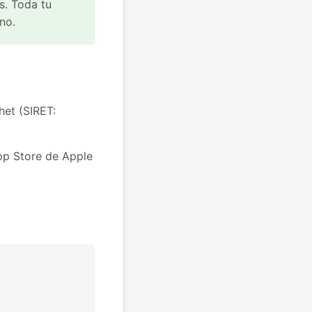
s. Toda tu
no.
het (SIRET:
App Store de Apple